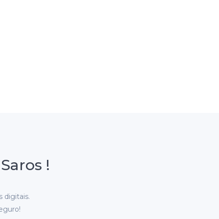
Saros !
digitais.
eguro!