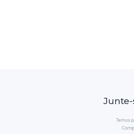
Junte-
Temos pr
Compr