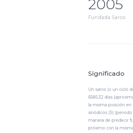
2005
Fundada Saros
Significado
Un saros (o un ciclo 
6585.32 días (aproxim
la misma posición en 
sinódicos (S) (period
manera de predecir fut
próximo con la misma 